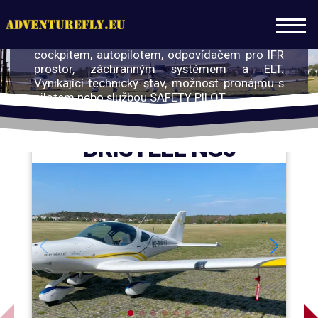
PŮJČOVNA LETADEL
Nabízíme moderní UL letouny s glass
cockpitem, autopilotem, odpovídačem pro IFR
prostor, záchranným systémem a ELT.
Vynikající technický stav, možnost pronájmu s
pilotem nebo službou SAFETY PILOT.
FLOTILA
OK-DUI 87
BRISTELL NG5