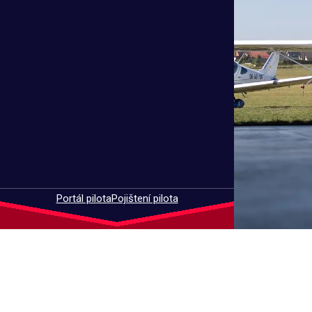
RVR company s.r.o.
LKMB – letiště Mladá Boleslav
Regnerova 1306, Mladá Boleslav III, 293
01 Mladá Boleslav
IČ:
24238589
DIČ:
CZ24238589
Portál pilota
Pojištení pilota