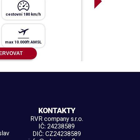
cestovní
180
km/h
max
10.000
ft AMSL
ERVOVAT
KONTAKTY
RVR company s.r.o.
IČ:
24238589
slav
DIČ:
CZ24238589