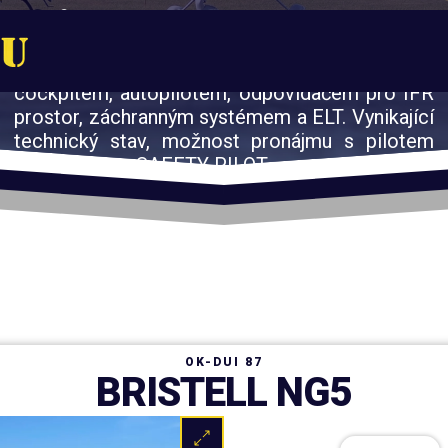
PŮJČOVNA LETADEL
Nabízíme moderní UL letouny s glass
cockpitem, autopilotem, odpovídačem pro IFR
prostor, záchranným systémem a ELT. Vynikající
technický stav, možnost pronájmu s pilotem
nebo službou SAFETY PILOT.
FLOTILA
OK-DUI 87
BRISTELL NG5