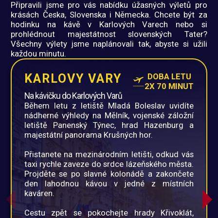
Připravili jsme pro vás nabídku úžasných výletů pro
krásách Česka, Slovenska i Německa. Chcete být za
hodinku na kávě v Karlových Varech nebo si
prohlédnout majestátnost slovenských Tater?
Všechny výlety jsme naplánovali tak, abyste si užili
každou minutu.
KARLOVY VARY
DOBA LETU
2X 70 MINUT
Na kávičku do Karlových Varů
Během letu z letiště Mladá Boleslav uvidíte
nádherné výhledy na Mělník, vojenské záložní
letiště Panenský Týnec, hrad Hazenburg a
majestátní panorama Krušných hor.
Přistanete na mezinárodním letišti, odkud vás
taxi rychle zaveze do srdce lázeňského města.
Projděte se po slavné kolonádě a zakončete
den lahodnou kávou v jedné z místních
kaváren.
Cestu zpět se pokochejte hrady Křivoklát,