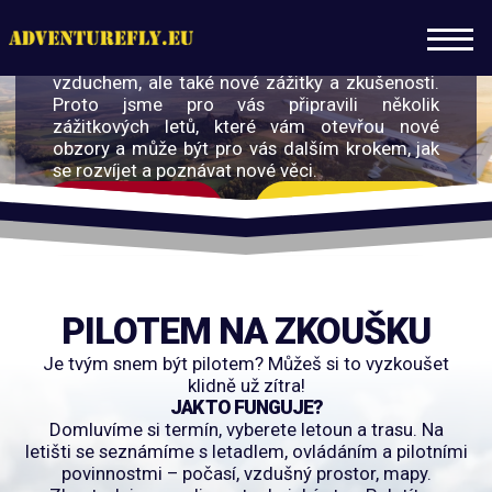
ZÁŽITKOVÉ LETY
Nejen pro piloty!
Smyslem létání je nejen mít radost z pohybu
vzduchem, ale také nové zážitky a zkušenosti.
Proto jsme pro vás připravili několik
zážitkových letů, které vám otevřou nové
obzory a může být pro vás dalším krokem, jak
se rozvíjet a poznávat nové věci.
ZÁŽITKOVÉ LETY
PILOTEM NA ZKOUŠKU
PILOTEM NA ZKOUŠKU
Je tvým snem být pilotem? Můžeš si to vyzkoušet
klidně už zítra!
JAK TO FUNGUJE?
Domluvíme si termín, vyberete letoun a trasu. Na
letišti se seznámíme s letadlem, ovládáním a pilotními
povinnostmi – počasí, vzdušný prostor, mapy.