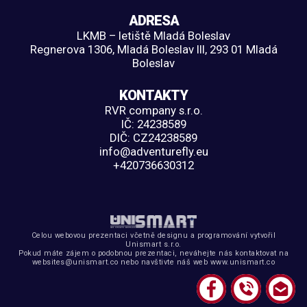
ADRESA
LKMB – letiště Mladá Boleslav
Regnerova 1306, Mladá Boleslav III, 293 01 Mladá
Boleslav
KONTAKTY
RVR company s.r.o.
IČ:
24238589
DIČ:
CZ24238589
info@adventurefly.eu
+420736630312
Celou webovou prezentaci včetně designu a programování vytvořil
Unismart s.r.o.
Pokud máte zájem o podobnou prezentaci, neváhejte nás kontaktovat na
websites@unismart.co
nebo navštivte náš web
www.unismart.co