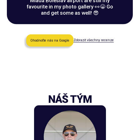
Mladá Boleslav airport are still my
favourite in my photo gallery 👀😀 Go
and get some as well! 😎
Zobrazit všechny recenze
Ohodnoťte nás na Google
NÁŠ TÝM