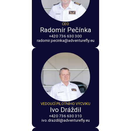
CEO
Radomír Pečínka
+420 736 630 300
radomir.pecinka@adventurefly.eu
VEDOUCÍ PILOTNÍHO VÝCVIKU
Ivo Dráždil
+420 736 630 310
ivo.drazdil@adventurefly.eu