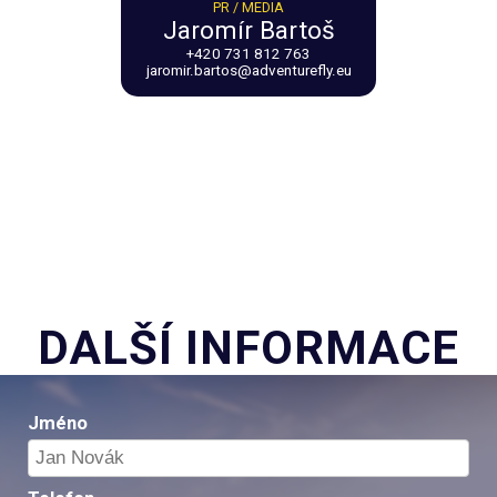
PR / MEDIA
Jaromír Bartoš
+420 731 812 763
jaromir.bartos@adventurefly.eu
DALŠÍ INFORMACE
Jméno